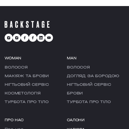
тривог, ми ㅡ це твоє улюблене місце,
де є можливість перезавантажитися
та відчути рефреш.
WOMAN
MAN
ВОЛОССЯ
ВОЛОССЯ
МАКІЯЖ ТА БРОВИ
ДОГЛЯД ЗА БОРОДОЮ
НІГТЬОВИЙ СЕРВІС
НІГТЬОВИЙ СЕРВІС
КОСМЕТОЛОГІЯ
БРОВИ
ТУРБОТА ПРО ТІЛО
ТУРБОТА ПРО ТІЛО
ПРО НАС
САЛОНИ