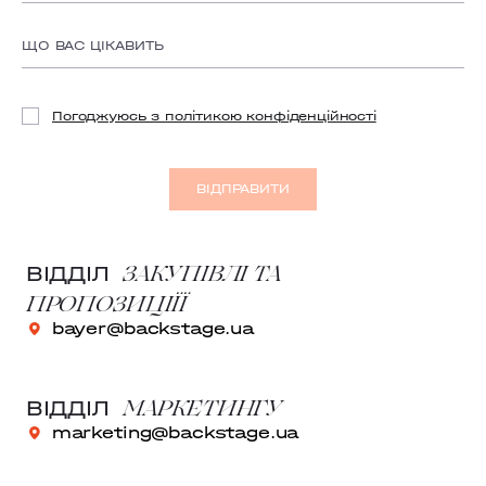
TEREMKY
KLOVSKYI
Погоджуюсь з політикою конфіденційності
HOTEL HILTON KYIV
VELYKA VASYLKIVSKA
ВІДПРАВИТИ
LYPKY
ЗАКУПІВЛІ ТА
PECHERSK
ВІДДІЛ
ПРОПОЗИЦІЇЇ
COMFORT TOWN
bayer@backstage.ua
OSOKORKY
МАРКЕТИНГУ
ВІДДІЛ
PODIL
marketing@backstage.ua