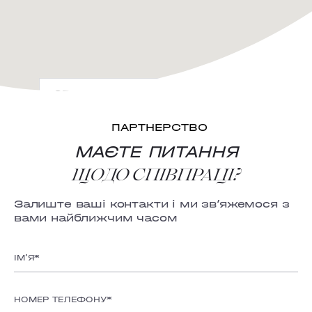
ОБРАТИ САЛОН ЗІ СПИСКУ
ПАРТНЕРСТВО
ANTONOVYCHA
МАЄТЕ ПИТАННЯ
ЩОДО СПІВПРАЦІ?
MYSHUHY
GRAND PRIX
Залиште ваші контакти і ми зв’яжемося з
вами найближчим часом
LOBANOVSKOHO
OBOLON
CHORNOVOLA