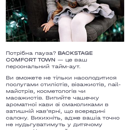
Потрібна пауза?
BACKSTAGE
COMFORT TOWN
— це ваш
персональний тайм-аут.
Ви зможете не тільки насолодитися
послугами стилістів, візажистів, nail-
майстрів, косметологів чи
масажистів. Випийте чашечку
ароматної кави зі смаколиками в
затишній кав’ярні, що всередині
салону. Вихихніть, адже вашіа точно
не нудьгуватимуть у дитячому