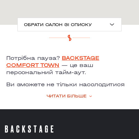
ОБРАТИ САЛОН ЗІ СПИСКУ
ANTONOVYCHA
Потрібна пауза?
BACKSTAGE
MYSHUHY
COMFORT TOWN
— це ваш
персональний тайм-аут.
GRAND PRIX
Ви зможете не тільки насолодитися
LOBANOVSKOHO
послугами стилістів, візажистів, nail-
ЧИТАТИ БІЛЬШЕ
майстрів, косметологів чи
OBOLON
масажистів. Випийте чашечку
ароматної кави зі смаколиками в
CHORNOVOLA
затишній кав’ярні, що всередині
салону. Вихихніть, адже вашіа точно
TEREMKY
не нудьгуватимуть у дитячому