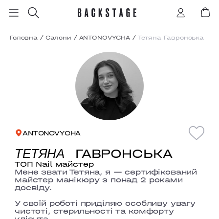
Головна
/
Салони
/
ANTONOVYCHA
/
Тетяна Гавронська
ANTONOVYCHA
ГАВРОНСЬКА
ТЕТЯНА
ТОП Nail майстер
Мене звати Тетяна, я —
сертифікований
майстер манікюру
з понад
2 роками
досвіду
.
У своїй роботі приділяю особливу увагу
чистоті, стерильності та комфорту
клієнта
.