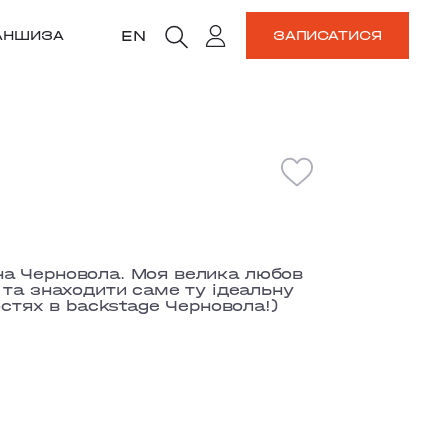
EN
АНШИЗА
ЗАПИСАТИСЯ
e на Черновола. Моя велика любов
 та знаходити саме ту ідеальну
остях в backstage Черновола!)