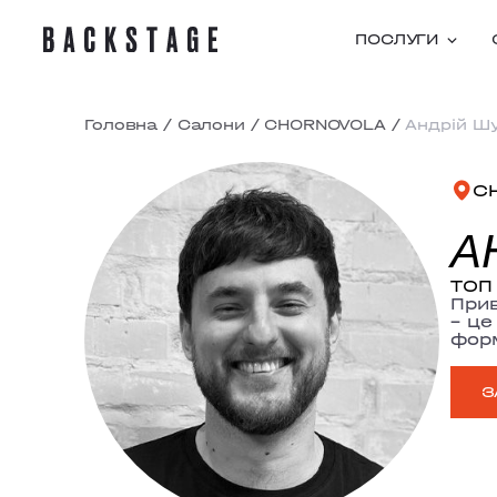
ПОСЛУГИ
Головна
/
Салони
/
CHORNOVOLA
/
Андрій Ш
C
А
ТОП 
Прив
– це
форм
З