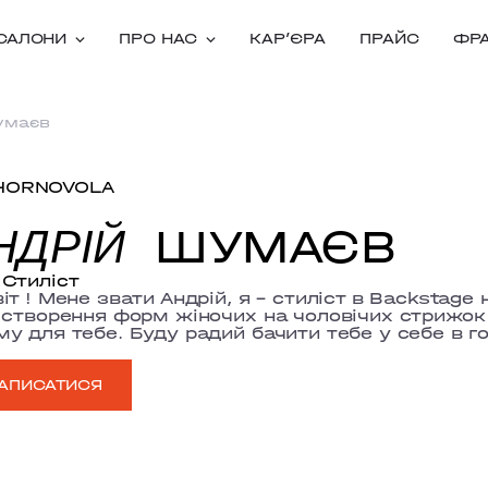
САЛОНИ
ПРО НАС
КАРʼЄРА
ПРАЙС
ФР
умаєв
HORNOVOLA
ШУМАЄВ
НДРІЙ
Стиліст
іт ! Мене звати Андрій, я – стиліст в Backstag
 створення форм жіночих на чоловічих стрижок
у для тебе. Буду радий бачити тебе у себе в г
АПИСАТИСЯ