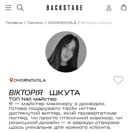
Головна
/
Салони
/
CHORNOVOLA
/
Вікторія Шкута
CHORNOVOLA
ШКУТА
ВІКТОРІЯ
ТОП Nail майстер
Я — майстер манікюру з досвідом.
Готова подарувати твоїм нігтям
доглянутий вигляд, який привертатиме
погляд. Чи просто гігієнічний манікюр, чи
розкішний дизайн — я завжди створюю
щось унікальне для кожного клієнта.