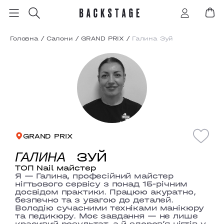
Головна
/
Салони
/
GRAND PRIX
/
Галина Зуй
GRAND PRIX
ЗУЙ
ГАЛИНА
ТОП Nail майстер
Я — Галина, професійний майстер
нігтьового сервісу з понад 15-річним
досвідом практики. Працюю акуратно,
безпечно та з увагою до деталей.
Володію сучасними техніками манікюру
та педикюру. Моє завдання — не лише
красивий результат, а й здоров’я нігтів у