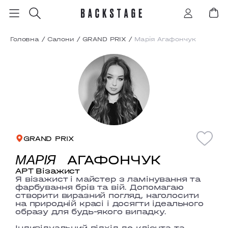
Головна
/
Салони
/
GRAND PRIX
/
Марія Агафончук
GRAND PRIX
АГАФОНЧУК
МАРІЯ
АРТ Візажист
Я візажист і майстер з ламінування та
фарбування брів та вій. Допомагаю
створити виразний погляд, наголосити
на природній красі і досягти ідеального
образу для будь-якого випадку.
Індивідуальний підхід до клієнта та