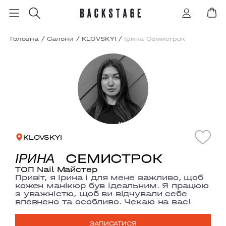
Головна
/
Салони
/
KLOVSKYI
/
Ірина Семистрок
KLOVSKYI
СЕМИСТРОК
ІРИНА
ТОП Nail Майстер
Привіт, я Ірина і для мене важливо, щоб
кожен манікюр був ідеальним. Я працюю
з уважністю, щоб ви відчували себе
впевнено та особливо. Чекаю на вас!
ЗАПИСАТИСЯ