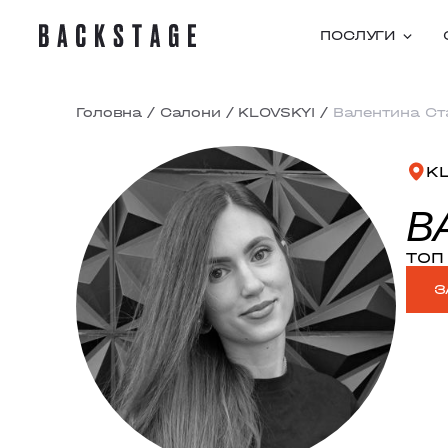
ПОСЛУГИ
Головна
/
Салони
/
KLOVSKYI
/
Валентина Ст
K
В
ТОП 
З