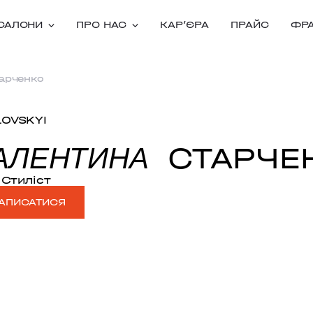
САЛОНИ
ПРО НАС
КАРʼЄРА
ПРАЙС
ФР
арченко
LOVSKYI
СТАРЧЕ
АЛЕНТИНА
Стиліст
АПИСАТИСЯ