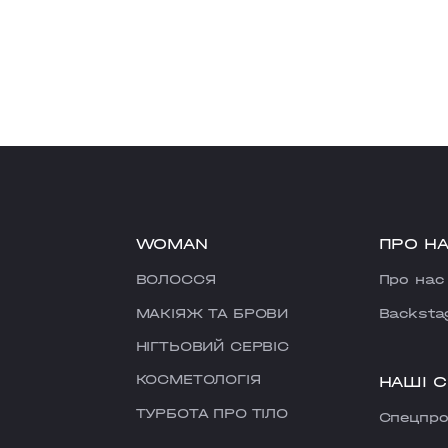
WOMAN
ПРО Н
ВОЛОССЯ
Про нас
МАКІЯЖ ТА БРОВИ
Backsta
НІГТЬОВИЙ СЕРВІС
КОСМЕТОЛОГІЯ
НАШІ 
ТУРБОТА ПРО ТІЛО
Cпецпро