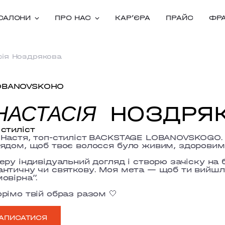
САЛОНИ
ПРО НАС
КАРʼЄРА
ПРАЙС
ФР
сія Ноздрякова
OBANOVSKOHO
НОЗДРЯ
НАСТАСІЯ
стиліст
—
Настя, топ-стиліст BACKSTAGE LOBANOVSKOGO
ядом, щоб твоє волосся було живим, здоровим 
еру індивідуальний догляд і створю зачіску на 
нтичну чи святкову. Моя мета — щоб ти вийшл
овірна”
.
рімо твій образ разом 🤍
АПИСАТИСЯ