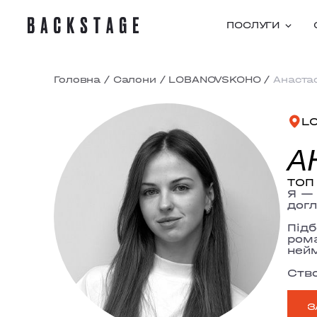
ПОСЛУГИ
Головна
/
Салони
/
LOBANOVSKOHO
/
Анаста
L
А
ТОП 
Я 
догл
Підб
рома
нейм
Ство
З