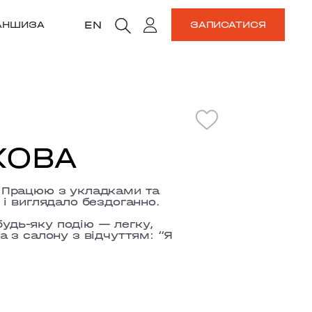
EN
АНШИЗА
ЗАПИСАТИСЯ
КОВА
. Працюю з укладками та
і виглядало бездоганно.
будь-яку подію — легку,
а з салону з відчуттям:
“Я