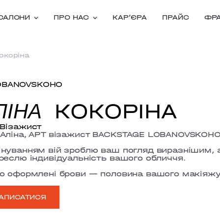
САЛОНИ
ПРО НАС
КАРʼЄРА
ПРАЙС
ФР
окоріна
OBANOVSKOHO
КОКОРІНА
ЛІНА
 Візажист
Аліна, АРТ візажист BACKSTAGE LOBANOVSKOHO 
нуванням вій зроблю ваш погляд виразнішим, а
реслю індивідуальність вашого обличчя.
о оформлені брови — половина вашого макіяжу 
АПИСАТИСЯ