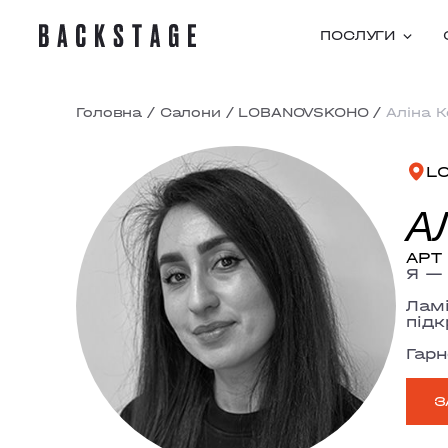
ПОСЛУГИ
Головна
/
Салони
/
LOBANOVSKOHO
/
Аліна К
L
А
АРТ
Я — 
Ламі
підк
Гарн
З