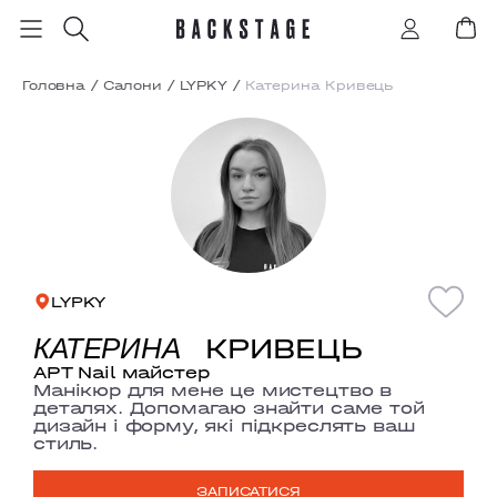
Головна
/
Салони
/
LYPKY
/
Катерина Кривець
LYPKY
КРИВЕЦЬ
КАТЕРИНА
АРТ Nail майстер
Манікюр для мене це мистецтво в
деталях. Допомагаю знайти саме той
дизайн і форму, які підкреслять ваш
стиль.
ЗАПИСАТИСЯ