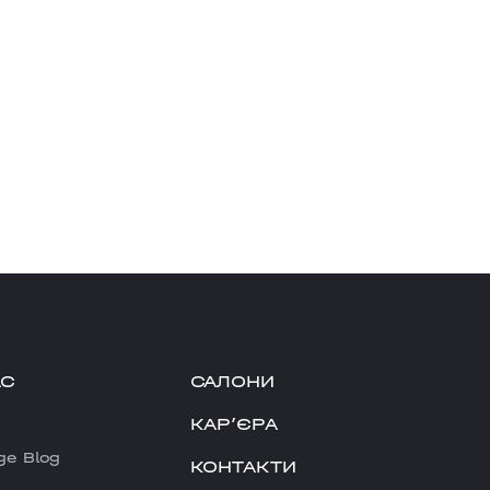
АС
САЛОНИ
КАРʼЄРА
ge Blog
КОНТАКТИ