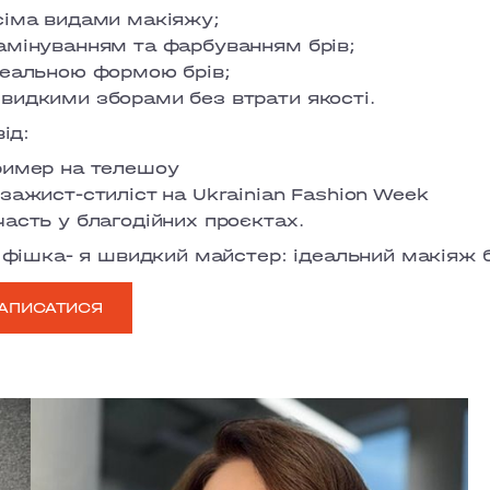
сіма видами макіяжу;
амінуванням та фарбуванням брів;
деальною формою брів;
видкими зборами без втрати якості.
ід:
ример на телешоу
ізажист-стиліст на Ukrainian Fashion Week
часть у благодійних проєктах.
фішка- я швидкий майстер: ідеальний макіяж б
АПИСАТИСЯ