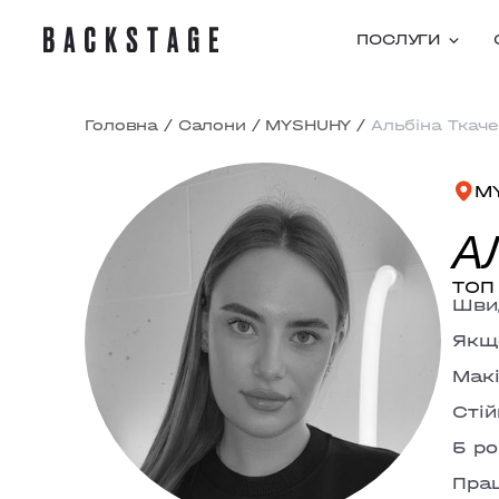
ПОСЛУГИ
Головна
/
Салони
/
MYSHUHY
/
Альбіна Ткач
M
А
ТОП
Швид
Якщо
Макі
Стій
5 ро
Пра