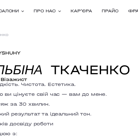
САЛОНИ
ПРО НАС
КАРʼЄРА
ПРАЙС
ФР
енко
YSHUHY
ТКАЧЕНКО
ЛЬБІНА
 Візажист
кість. Чистота. Естетика.
 ви цінуєте свій час — вам до мене.
яж за 30 хвилин.
кий результат та ідеальний тон.
ків досвіду роботи
цюю з: