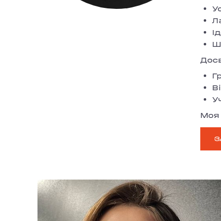
У
Л
І
Ш
Досв
Г
В
У
Моя 
З