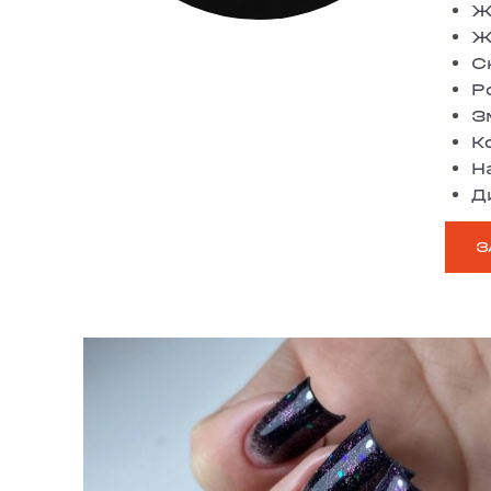
Ж
Ж
С
Р
З
Ко
Н
Д
З