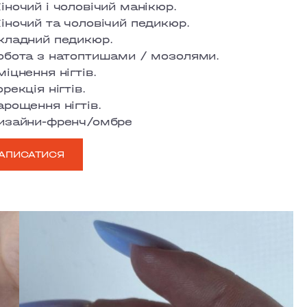
іночий і чоловічий манікюр.
іночий та чоловічий педикюр.
кладний педикюр.
обота з натоптишами / мозолями.
міцнення нігтів.
рекція нігтів.
арощення нігтів.
изайни-френч/омбре
АПИСАТИСЯ