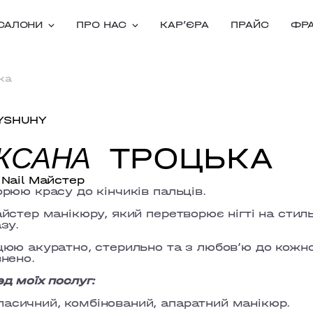
САЛОНИ
ПРО НАС
КАРʼЄРА
ПРАЙС
ФР
ка
YSHUHY
ТРОЦЬКА
КСАНА
Nail Майстер
рюю красу до кінчиків пальців.
йстер манікюру, який перетворює нігті на стил
зу.
юю акуратно, стерильно та з любов’ю до кожно
нено.
д моїх послуг:
ласичний, комбінований, апаратний манікюр.