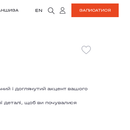
EN
АНШИЗА
ЗАПИСАТИСЯ
ьний і доглянутий акцент вашого
ї деталі, щоб ви почувалися