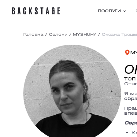
ПОСЛУГИ
Головна
/
Салони
/
MYSHUHY
/
Оксана Троць
M
О
ТОП 
Ство
Я ма
обра
Прац
впев
Сере
К