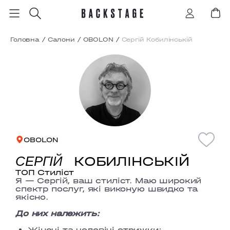
Головна
/
Салони
/
OBOLON
/
Сергій Кобилінській
OBOLON
КОБИЛІНСЬКІЙ
СЕРГІЙ
ТОП Стиліст
Я — Сергій, ваш стиліст. Маю широкий
спектр послуг, які виконую швидко та
якісно.
До них належить:
Жіночі та чоловічі стрижки;