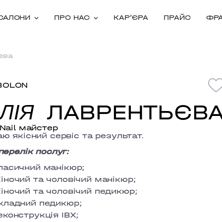
САЛОНИ
ПРО НАС
КАРʼЄРА
ПРАЙС
ФР
єва
BOLON
ЛАВРЕНТЬЄВ
ЛIЯ
Nail майстер
ю якісний сервіс та результат.
перелік послуг:
ласичний манікюр;
іночий та чоловічий манікюр;
іночий та чоловічий педикюр;
кладний педикюр;
еконструкція ІВХ;