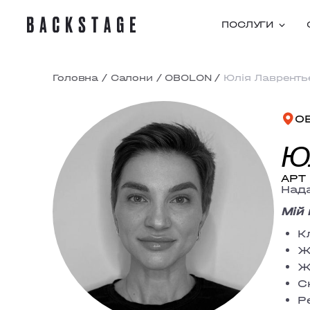
ПОСЛУГИ
Головна
/
Салони
/
OBOLON
/
Юлiя Лавренть
O
Ю
АРТ 
Нада
Мій 
К
Ж
Ж
С
Р