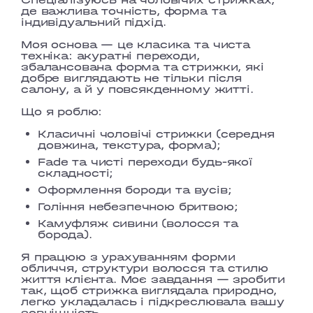
де важлива точність, форма та
індивідуальний підхід.
Моя основа — це класика та чиста
техніка: акуратні переходи,
збалансована форма та стрижки, які
добре виглядають не тільки після
салону, а й у повсякденному житті.
Що я роблю:
Класичні чоловічі стрижки (середня
довжина, текстура, форма);
Fade та чисті переходи будь-якої
складності;
Оформлення бороди та вусів;
Гоління небезпечною бритвою;
Камуфляж сивини (волосся та
борода).
Я працюю з урахуванням форми
обличчя, структури волосся та стилю
життя клієнта. Моє завдання — зробити
так, щоб стрижка виглядала природно,
легко укладалась і підкреслювала вашу
зовнішність.