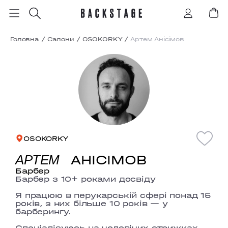
Головна
/
Салони
/
OSOKORKY
/
Артем Анісімов
OSOKORKY
АНІСІМОВ
АРТЕМ
Барбер
Барбер з 10+ роками досвіду
Я працюю в перукарській сфері понад 15
років, з них більше 10 років — у
барберингу.
Спеціалізуюсь на чоловічих стрижках,