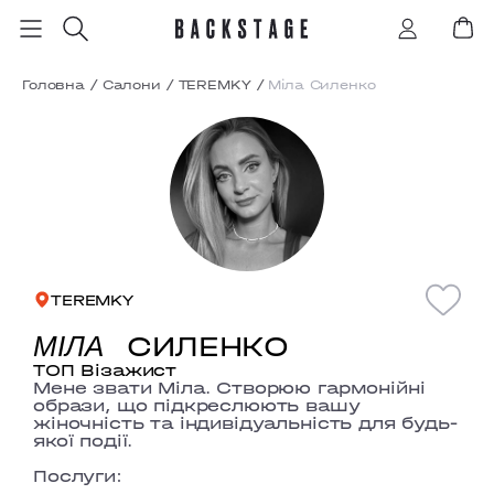
Головна
/
Салони
/
TEREMKY
/
Міла Силенко
TEREMKY
СИЛЕНКО
МІЛА
ТОП Візажист
Мене звати Міла. Створюю гармонійні
образи, що підкреслюють вашу
жіночність та індивідуальність для будь-
якої події.
Послуги: