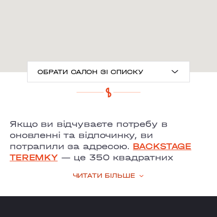
ОБРАТИ САЛОН ЗІ СПИСКУ
ANTONOVYCHA
Якщо ви відчуваєте потребу в
MYSHUHY
оновленні та відпочинку, ви
потрапили за адресою.
BACKSTAGE
GRAND PRIX
TEREMKY
— це 350 квадратних
метрів для краси у спальному районі
LOBANOVSKOHO
ЧИТАТИ БІЛЬШЕ
міста і один з наших найбільших
OBOLON
beauty-просторів.
Тут кожен знайде щось для себе. Ви
CHORNOVOLA