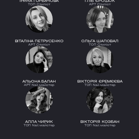
ІРИНА ГОРБАЧОВА
ГЛІБ ЄРОШОК
ТОП Стиліст
АРТ Стиліст
ВІТАЛІНА ПЕТРУСЕНКО
ОЛЬГА ШАПОВАЛ
АРТ Стиліст
ТОП Стиліст
АЛЬОНА БАЛАН
ВІКТОРІЯ ЄРЕМЄЄВА
АРТ Nail майстер
ТОП Nail майстер
АЛЛА ЧИРИК
ВІКТОРІЯ КОЗБАН
ТОП Nail майстер
ТОП Nail майстер