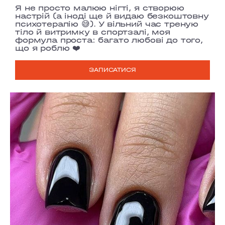
Я не просто малюю нігті, я створюю
настрій (а іноді ще й видаю безкоштовну
психотерапію 😅). У вільний час треную
тіло й витримку в спортзалі, моя
формула проста: багато любові до того,
що я роблю ❤️
ЗАПИСАТИСЯ