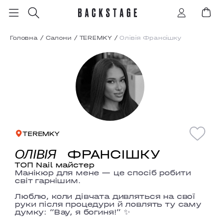
Головна
/
Салони
/
TEREMKY
/
Олівія Франсішку
TEREMKY
ФРАНСІШКУ
ОЛІВІЯ
ТОП Nail майстер
Манікюр для мене — це спосіб робити
світ гарнішим.
Люблю, коли дівчата дивляться на свої
руки після процедури й ловлять ту саму
думку: “Вау, я богиня!” ✨