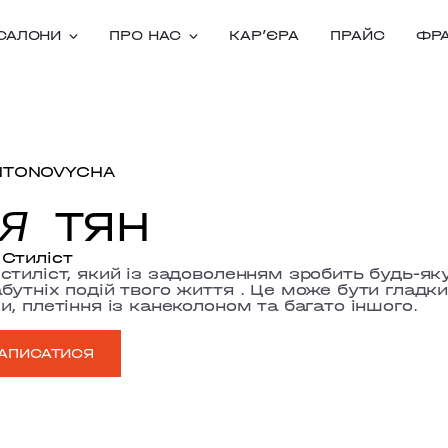
САЛОНИ
ПРО НАС
КАРʼЄРА
ПРАЙС
ФР
NTONOVYCHA
ТЯН
ІЯ
Стиліст
стиліст, який із задоволенням зробить будь-як
бутніх подій твого життя . Це може бути гладкий
и, плетіння із канеколоном та багато іншого.
АПИСАТИСЯ