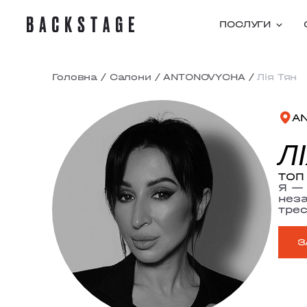
ПОСЛУГИ
Головна
/
Салони
/
ANTONOVYCHA
/
Лія Тян
A
Л
ТОП 
Я — 
неза
трес
З