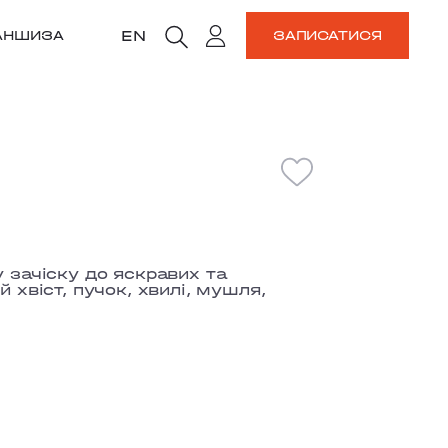
EN
АНШИЗА
ЗАПИСАТИСЯ
у зачіску до яскравих та
 хвіст, пучок, хвилі, мушля,