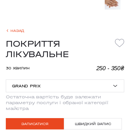
НАЗАД
ПОКРИТТЯ
ЛІКУВАЛЬНЕ
250 - 350₴
30 ХВИЛИН
GRAND PRIX
Остаточна вартість буде залежати
параметру послуги і обраної категорії
ANTONOVYCHA
майстра
MYSHUHY
ЗАПИСАТИСЯ
ШВИДКИЙ ЗАПИС