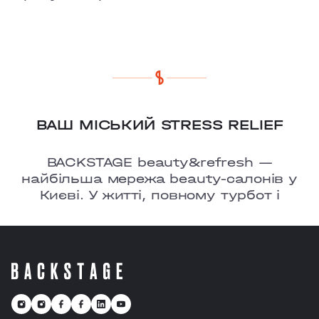
ВАШ МІСЬКИЙ STRESS RELIEF
BACKSTAGE beauty&refresh —
найбільша мережа beauty-салонів у
Києві. У житті, повному турбот і
тривог, ми ㅡ це твоє улюблене місце,
де є можливість перезавантажитися
та відчути рефреш.