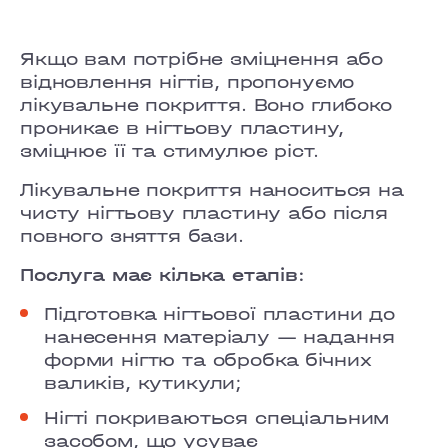
GRAND PRIX
LOBANOVSKOHO
Якщо вам потрібне зміцнення або
відновлення нігтів, пропонуємо
OBOLON
лікувальне покриття. Воно глибоко
проникає в нігтьову пластину,
CHORNOVOLA
зміцнює її та стимулює ріст.
TEREMKY
Лікувальне покриття наноситься на
чисту нігтьову пластину або після
KLOVSKYI
повного зняття бази.
HOTEL HILTON KYIV
Послуга має кілька етапів:
Підготовка нігтьової пластини до
VELYKA VASYLKIVSKA
нанесення матеріалу — надання
форми нігтю та обробка бічних
LYPKY
валиків, кутикули;
PECHERSK
Нігті покриваються спеціальним
засобом, що усуває