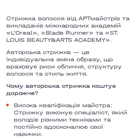
GRAND PRIX
LOBANOVSKOHO
Стрижка волосся від АРТмайстрів та
викладачів міжнародних академій
OBOLON
«L’Oreal», «Blade Runner» та «ST.
LOUIS BEAUTY&ARTS ACADEMY».
CHORNOVOLA
Авторська стрижка — це
TEREMKY
індивідуальна зміна образу, що
враховує риси обличчя, структуру
KLOVSKYI
волосся та стиль життя.
HOTEL HILTON KYIV
Чому авторська стрижка коштує
дорожче?
VELYKA VASYLKIVSKA
Висока кваліфікація майстра:
Стрижку виконує спеціаліст, який
LYPKY
володіє різними техніками та
постійно вдосконалює свої
PECHERSK
навички.