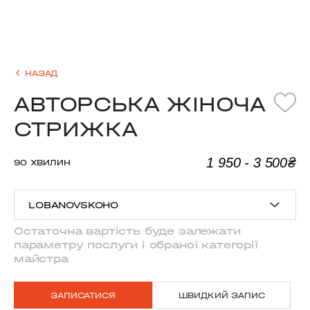
НАЗАД
АВТОРСЬКА ЖІНОЧА
СТРИЖКА
1 950 - 3 500₴
90 ХВИЛИН
LOBANOVSKOHO
Остаточна вартість буде залежати
параметру послуги і обраної категорії
ANTONOVYCHA
майстра
MYSHUHY
ЗАПИСАТИСЯ
ШВИДКИЙ ЗАПИС