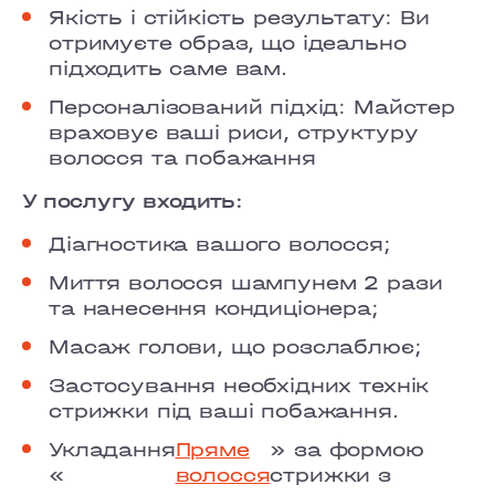
COMFORT TOWN
Якість і стійкість результату: Ви
отримуєте образ, що ідеально
OSOKORKY
підходить саме вам.
Персоналізований підхід: Майстер
враховує ваші риси, структуру
волосся та побажання
У послугу входить:
Діагностика вашого волосся;
Миття волосся шампунем 2 рази
та нанесення кондиціонера;
Масаж голови, що розслаблює;
Застосування необхідних технік
стрижки під ваші побажання.
Укладання
Пряме
» за формою
«
волосся
стрижки з