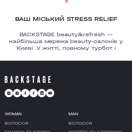
ВАШ МІСЬКИЙ STRESS RELIEF
BACKSTAGE beauty&refresh —
найбільша мережа beauty-салонів у
Києві. У житті, повному турбот і
тривог, ми ㅡ це твоє улюблене місце,
де є можливість перезавантажитися
та відчути рефреш.
WOMAN
MAN
ВОЛОССЯ
ВОЛОССЯ