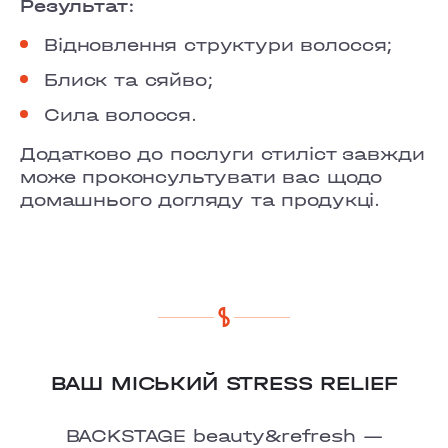
COMFORT TOWN
Результат:
Відновлення структури волосся;
OSOKORKY
Блиск та сяйво;
Сила волосся.
Додатково до послуги стиліст завжди
може проконсультувати вас щодо
домашнього догляду та продукці.
ВАШ МІСЬКИЙ STRESS RELIEF
BACKSTAGE beauty&refresh —