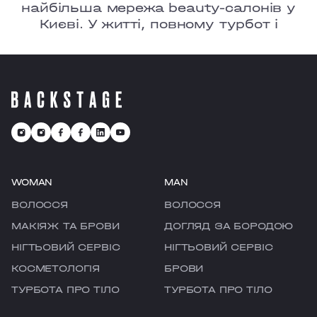
найбільша мережа beauty-салонів у
Києві. У житті, повному турбот і
тривог, ми ㅡ це твоє улюблене місце,
де є можливість перезавантажитися
та відчути рефреш.
WOMAN
MAN
ВОЛОССЯ
ВОЛОССЯ
МАКІЯЖ ТА БРОВИ
ДОГЛЯД ЗА БОРОДОЮ
НІГТЬОВИЙ СЕРВІС
НІГТЬОВИЙ СЕРВІС
КОСМЕТОЛОГІЯ
БРОВИ
ТУРБОТА ПРО ТІЛО
ТУРБОТА ПРО ТІЛО