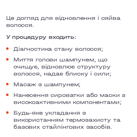
GRAND PRIX
LOBANOVSKOHO
Це догляд для відновлення і сяйва
волосся.
OBOLON
У процедуру входить:
CHORNOVOLA
Діагностика стану волосся;
TEREMKY
Миття голови шампунем, що
очищує, відновлює структуру
KLOVSKYI
волосся, надає блиску і сили;
HOTEL HILTON KYIV
Масаж з шампунем;
Нанесення сироватки або маски з
VELYKA VASYLKIVSKA
високоактивними компонентами;
LYPKY
Будь-яке укладання з
використанням термозахисту та
PECHERSK
базових стайлінгових засобів.