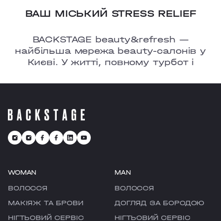
ВАШ МІСЬКИЙ STRESS RELIEF
BACKSTAGE beauty&refresh —
найбільша мережа beauty-салонів у
Києві. У житті, повному турбот і
тривог, ми ㅡ це твоє улюблене місце,
де є можливість перезавантажитися
та відчути рефреш.
WOMAN
MAN
ВОЛОССЯ
ВОЛОССЯ
МАКІЯЖ ТА БРОВИ
ДОГЛЯД ЗА БОРОДОЮ
НІГТЬОВИЙ СЕРВІС
НІГТЬОВИЙ СЕРВІС