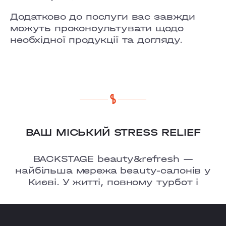
COMFORT TOWN
Додатково до послуги вас завжди
OSOKORKY
можуть проконсультувати щодо
необхідної продукції та догляду.
ВАШ МІСЬКИЙ STRESS RELIEF
BACKSTAGE beauty&refresh —
найбільша мережа beauty-салонів у
Києві. У житті, повному турбот і
тривог, ми ㅡ це твоє улюблене місце,
де є можливість перезавантажитися
та відчути рефреш.