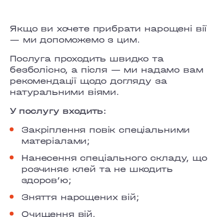
GRAND PRIX
LOBANOVSKOHO
Якщо ви хочете прибрати нарощені вії
— ми допоможемо з цим.
OBOLON
Послуга проходить швидко та
CHORNOVOLA
безболісно, а після — ми надамо вам
рекомендації щодо догляду за
TEREMKY
натуральними віями.
KLOVSKYI
У послугу входить:
Закріплення повік спеціальними
HOTEL HILTON KYIV
матеріалами;
VELYKA VASYLKIVSKA
Нанесення спеціального складу, що
розчиняє клей та не шкодить
LYPKY
здоровʼю;
Зняття нарощених вій;
PECHERSK
Очищення вій.