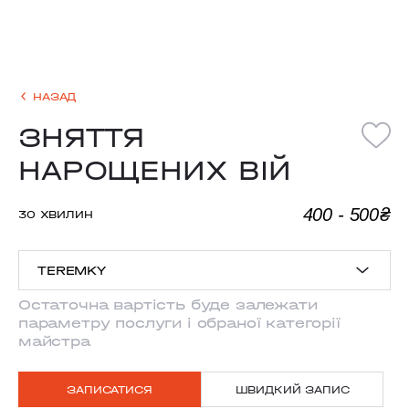
НАЗАД
ЗНЯТТЯ
НАРОЩЕНИХ ВІЙ
400 - 500₴
30 ХВИЛИН
TEREMKY
Остаточна вартість буде залежати
параметру послуги і обраної категорії
ANTONOVYCHA
майстра
MYSHUHY
ЗАПИСАТИСЯ
ШВИДКИЙ ЗАПИС