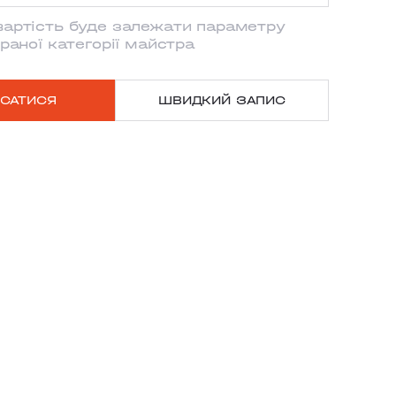
вартість буде залежати параметру
овжина
браної категорії майстра
X
овжина Balmain
САТИСЯ
ШВИДКИЙ ЗАПИС
KOHO
осся
сся Balmain
LA
TON KYIV
SYLKIVSKA