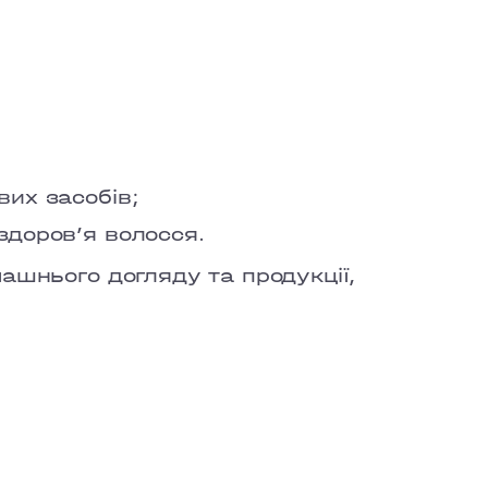
TOWN
вих засобів;
здоровʼя волосся.
ашнього догляду та продукції,