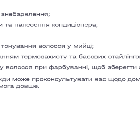
PECHERSK
 знебарвлення;
COMFORT 
 та нанесення кондиціонера;
OSOKORKY
 тонування волосся у мийці;
нням термозахисту та базових стайлінго
 волосся при фарбуванні, щоб зберегти 
жди може проконсультувати вас щодо дом
мога довше.