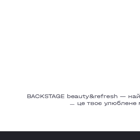
BACKSTAGE beauty&refresh — найбі
ㅡ це твоє улюблене 