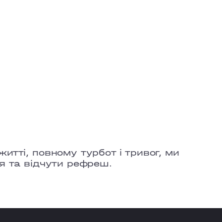
итті, повному турбот і тривог, ми
я та відчути рефреш.