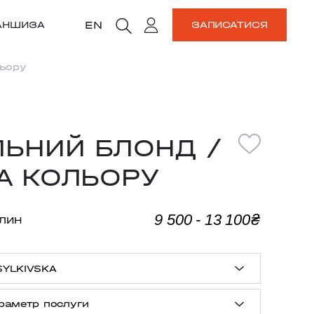
EN
АНШИЗА
ЗАПИСАТИСЯ
льору
ЛЬНИЙ БЛОНД /
А КОЛЬОРУ
9 500 - 13 100₴
ИЛИН
SYLKIVSKA
раметр послуги
CHA