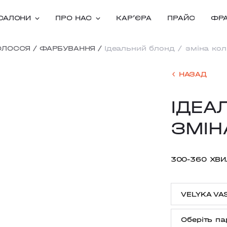
САЛОНИ
ПРО НАС
КАРʼЄРА
ПРАЙС
ФР
ОЛОССЯ
/
ФАРБУВАННЯ
/
Ідеальний блонд / зміна ко
НАЗАД
ІДЕА
ЗМІН
300-360 ХВ
VELYKA VA
Оберіть па
ANTONOVY