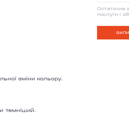
Остаточна 
MYSHUHY
Середня д
послуги і о
GRAND PRI
Середня д
ЗАПИ
LOBANOVS
Довге вол
OBOLON
Довге воло
CHORNOVO
TEREMKY
ьної зміни кольору.
KLOVSKYI
HOTEL HIL
чи темніший.
VELYKA VA
LYPKY