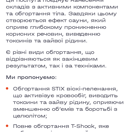
складів з активними компонентами
та обгортання тіла. Завдяки цьому
створюється ефект сауни, який
сприяє глибокому проникненню
корисних речовин, виведенню
токсинів та зайвої рідини.
Є різні види обгортання, що
відрізняються як за
кінцевим
результатом, так і за техніками.
Ми пропонуємо:
Обгортання STIX віскі-пеленання,
що активізує кровообіг, виводить
токсини та зайву рідину, сприяючи
зменшенню об’ємів та боротьбі з
целюлітом;
Повне обгортання T-Shock, яке