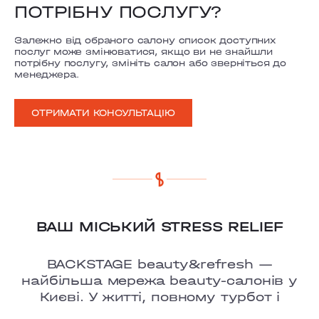
ПОТРІБНУ ПОСЛУГУ?
Залежно від обраного салону список доступних
послуг може змінюватися, якщо ви не знайшли
потрібну послугу, змініть салон або зверніться до
менеджера.
ОТРИМАТИ КОНСУЛЬТАЦІЮ
ВАШ МІСЬКИЙ STRESS RELIEF
BACKSTAGE beauty&refresh —
найбільша мережа beauty-салонів у
Києві. У житті, повному турбот і
тривог, ми ㅡ це твоє улюблене місце,