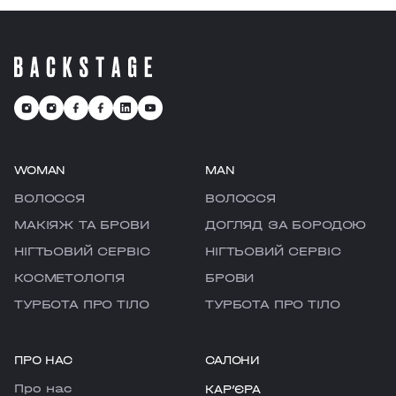
де є можливість перезавантажитися
та відчути рефреш.
WOMAN
MAN
ВОЛОССЯ
ВОЛОССЯ
МАКІЯЖ ТА БРОВИ
ДОГЛЯД ЗА БОРОДОЮ
НІГТЬОВИЙ СЕРВІС
НІГТЬОВИЙ СЕРВІС
КОСМЕТОЛОГІЯ
БРОВИ
ТУРБОТА ПРО ТІЛО
ТУРБОТА ПРО ТІЛО
ПРО НАС
САЛОНИ
Про нас
КАРʼЄРА