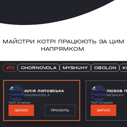
МАЙСТРИ КОТРІ ПРАЦЮЮТЬ ЗА ЦИМ
НАПРЯМКОМ
УСІ
CHORNOVOLA
MYSHUHY
OBOLON
K
ЮЛІЯ ЛИПОВСЬКА
ЛЮБОВ 
CHORNOVOLA
MYSHUHY
ТОП Стиліст
ТОП Стиліст
ЗАПИС
ПРОФІЛЬ
ЗАПИС