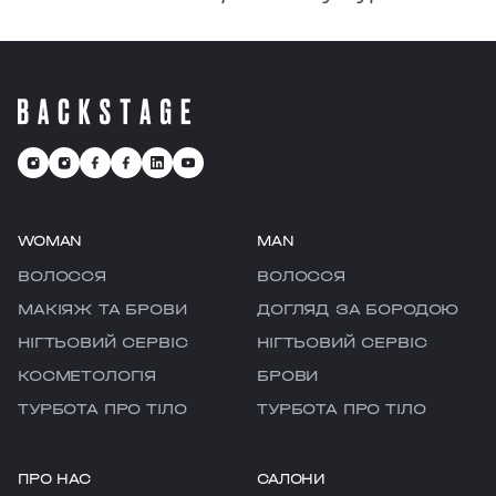
тривог, ми ㅡ це твоє улюблене місце,
де є можливість перезавантажитися
та відчути рефреш.
WOMAN
MAN
ВОЛОССЯ
ВОЛОССЯ
МАКІЯЖ ТА БРОВИ
ДОГЛЯД ЗА БОРОДОЮ
НІГТЬОВИЙ СЕРВІС
НІГТЬОВИЙ СЕРВІС
КОСМЕТОЛОГІЯ
БРОВИ
ТУРБОТА ПРО ТІЛО
ТУРБОТА ПРО ТІЛО
ПРО НАС
САЛОНИ