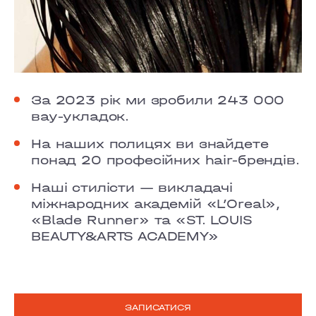
За 2023 рік ми зробили 243 000
вау-укладок.
На наших полицях ви знайдете
понад 20 професійних hair-брендів.
Наші стилісти — викладачі
міжнародних академій «L’Oreal»,
«Blade Runner» та «ST. LOUIS
BEAUTY&ARTS ACADEMY»
ЗАПИСАТИСЯ