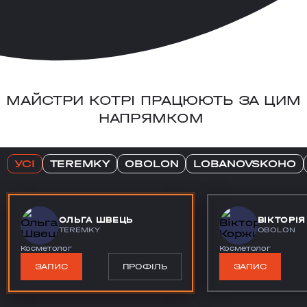
МАЙСТРИ КОТРІ ПРАЦЮЮТЬ ЗА ЦИМ
НАПРЯМКОМ
УСІ
TEREMKY
OBOLON
LOBANOVSKOHO
ОЛЬГА ШВЕЦЬ
ВІКТОРІ
TEREMKY
OBOLON
Косметолог
Косметолог
ЗАПИС
ПРОФІЛЬ
ЗАПИС