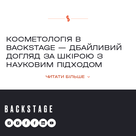
КОСМЕТОЛОГІЯ В
BACKSTAGE — ДБАЙЛИВИЙ
ДОГЛЯД ЗА ШКІРОЮ З
НАУКОВИМ ПІДХОДОМ
ЧИТАТИ БІЛЬШЕ
Шкіра — це більше, ніж зовнішність.
Це про здоров’я, енергію, впевненість
у собі. У Backstage ми підходимо до
косметології як до системного
догляду, що враховує індивідуальні
потреби клієнтки, її тип шкіри, спосіб
життя та цілі. Наші косметологи не
просто виконують процедури — вони