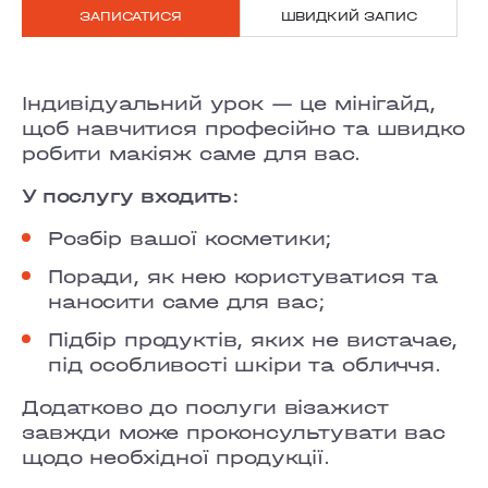
ЗАПИСАТИСЯ
ШВИДКИЙ ЗАПИС
GRAND PRIX
LOBANOVSKOHO
Індивідуальний урок — це мінігайд,
щоб навчитися професійно та швидко
OBOLON
робити макіяж саме для вас.
CHORNOVOLA
У послугу входить:
Розбір вашої косметики;
TEREMKY
Поради, як нею користуватися та
KLOVSKYI
наносити саме для вас;
HOTEL HILTON KYIV
Підбір продуктів, яких не вистачає,
під особливості шкіри та обличчя.
VELYKA VASYLKIVSKA
Додатково до послуги візажист
завжди може проконсультувати вас
LYPKY
щодо необхідної продукції.
PECHERSK