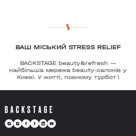
COMFORT TOWN
OSOKORKY
ВАШ МІСЬКИЙ STRESS RELIEF
BACKSTAGE beauty&refresh —
найбільша мережа beauty-салонів у
Києві. У житті, повному турбот і
тривог, ми ㅡ це твоє улюблене місце,
де є можливість перезавантажитися
та відчути рефреш.