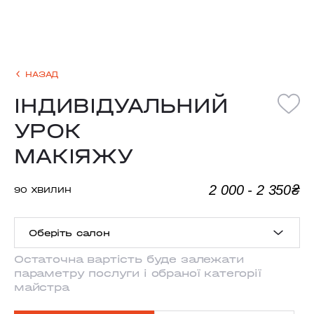
НАЗАД
ІНДИВІДУАЛЬНИЙ
УРОК
МАКІЯЖУ
2 000 - 2 350₴
90 ХВИЛИН
Оберіть салон
Остаточна вартість буде залежати
параметру послуги і обраної категорії
ANTONOVYCHA
майстра
MYSHUHY