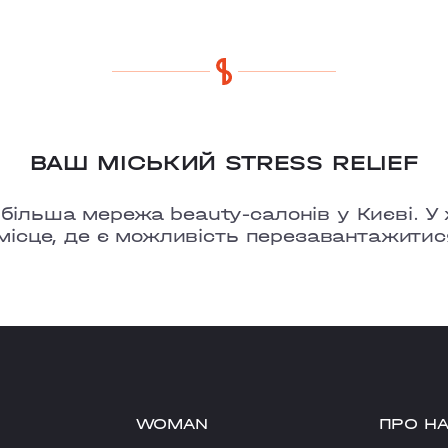
ВАШ МІСЬКИЙ STRESS RELIEF
льша мережа beauty-салонів у Києві. У ж
місце, де є можливість перезавантажитис
WOMAN
ПРО Н