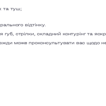
PECHERSK
х та туш;
COMFORT 
рального відтінку.
OSOKORKY
 губ, стрілки, складний контурінг та яскр
вжди може проконсультувати вас щодо нео