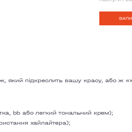
MYSHUHY
ЗАПИ
GRAND PRI
LOBANOVS
OBOLON
CHORNOVO
TEREMKY
ж, який підкреслить вашу красу, або ж «
KLOVSKYI
HOTEL HIL
;
тка, bb або легкий тональний крем);
VELYKA VA
ористання хайлайтера);
LYPKY