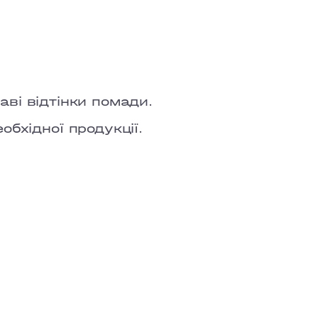
TOWN
аві відтінки помади.
бхідної продукції.