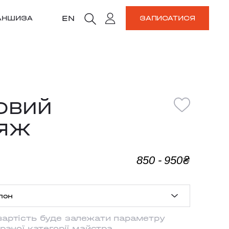
EN
АНШИЗА
ЗАПИСАТИСЯ
ОВИЙ
ІЯЖ
850 - 950₴
лон
вартість буде залежати параметру
CHA
браної категорії майстра