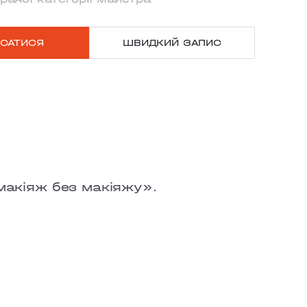
САТИСЯ
ШВИДКИЙ ЗАПИС
X
KOHO
LA
макіяж без макіяжу».
TON KYIV
SYLKIVSKA