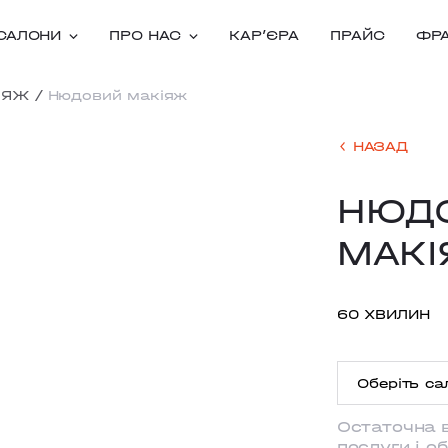
САЛОНИ
ПРО НАС
КАРʼЄРА
ПРАЙС
ФР
ІЯЖ
/
Нюдовий макіяж
НАЗАД
НЮД
МАК
60 ХВИЛИН
Оберіть са
Остаточна 
ANTONOVY
послуги і о