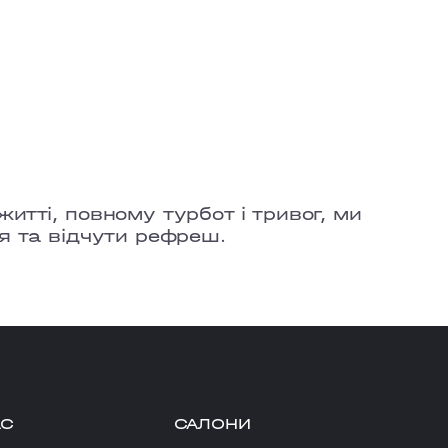
итті, повному турбот і тривог, ми
я та відчути рефреш.
АС
САЛОНИ