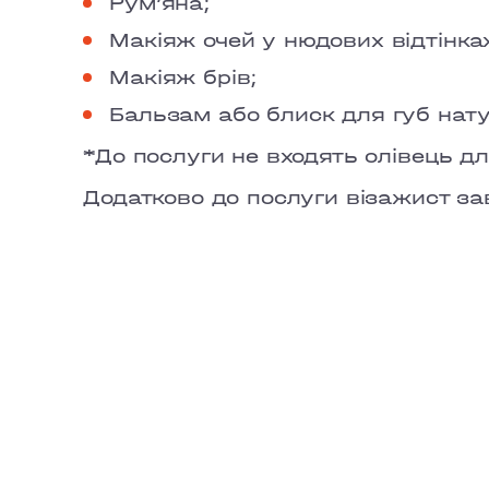
Рум’яна;
Макіяж очей у нюдових відтінка
Макіяж брів;
Бальзам або блиск для губ нату
*До послуги не входять олівець для
Додатково до послуги візажист за