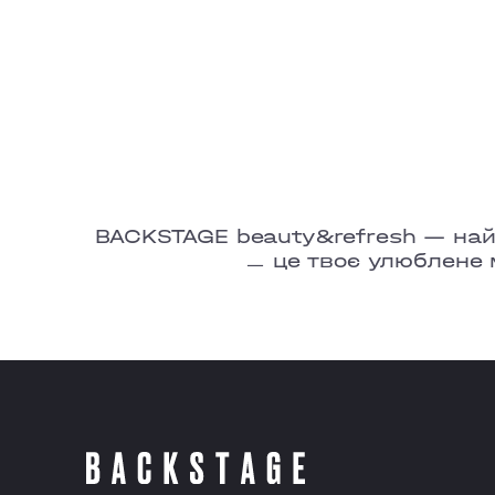
BACKSTAGE beauty&refresh — найбі
ㅡ це твоє улюблене 