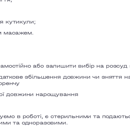
LYPKY
PECHERSK
я кутикули;
м масажем.
COMFORT 
OSOKORKY
амостійно або залишити вибір на розсуд
одаткове збільшення довжини чи зняття на
френчу
аної довжини нарощування
вуємо в роботі, є стерильними та подають
ними та одноразовими.