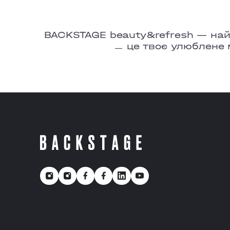
BACKSTAGE beauty&refresh — найбі
ㅡ це твоє улюблене 