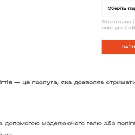
Оберіть па
ANTONOVY
Остаточна 
MYSHUHY
Класична 
послуги і о
GRAND PRI
Екстра до
ЗАПИ
LOBANOVS
Викладний
OBOLON
CHORNOVO
гтів — це послуга, яка дозволяє отримат
TEREMKY
KLOVSKYI
HOTEL HIL
за допомогою моделюючого гелю або
полі
г
VELYKA VA
гтя;