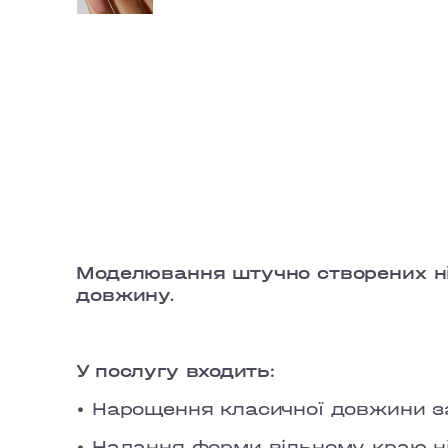
Моделювання штучно створених ні
довжину.
У послугу входить:
• Нарощення класичної довжини 
• Надання форми вільному краю ні