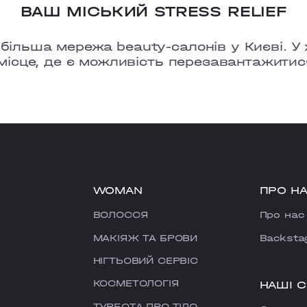
ВАШ МІСЬКИЙ STRESS RELIEF
льша мережа beauty-салонів у Києві. У ж
місце, де є можливість перезавантажитис
WOMAN
ПРО Н
ВОЛОССЯ
Про нас
МАКІЯЖ ТА БРОВИ
Backsta
НІГТЬОВИЙ СЕРВІС
КОСМЕТОЛОГІЯ
НАШІ 
ТУРБОТА ПРО ТІЛО