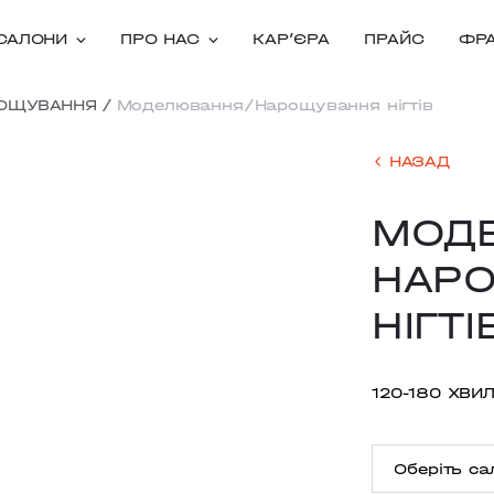
САЛОНИ
ПРО НАС
КАРʼЄРА
ПРАЙС
ФР
ОЩУВАННЯ
/
Моделювання/Нарощування нігтів
НАЗАД
МОД
НАР
НІГТ
120-180 ХВИ
Оберіть са