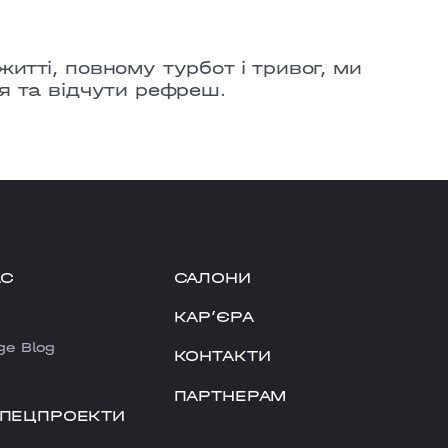
итті, повному турбот і тривог, ми
я та відчути рефреш.
АС
САЛОНИ
КАРʼЄРА
ge Blog
КОНТАКТИ
ПАРТНЕРАМ
СПЕЦПРОЕКТИ