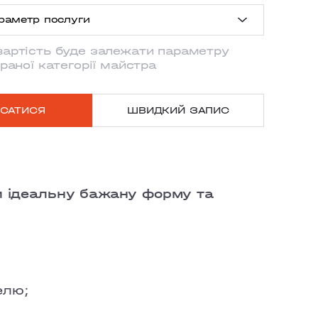
раметр послуги
CHA
вартість буде залежати параметру
довжина
браної категорії майстра
X
вжина
САТИСЯ
ШВИДКИЙ ЗАПИС
KOHO
 френч
LA
и ідеальну бажану форму та
TON KYIV
елю;
SYLKIVSKA