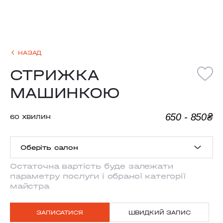
НАЗАД
СТРИЖКА
МАШИНКОЮ
650 - 850₴
60 ХВИЛИН
Оберіть салон
Остаточна вартість буде залежати
параметру послуги і обраної категорії
ANTONOVYCHA
майстра
MYSHUHY
ЗАПИСАТИСЯ
ШВИДКИЙ ЗАПИС