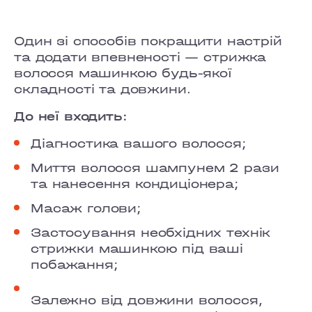
GRAND PRIX
LOBANOVSKOHO
Один зі способів покращити настрій
та додати впевненості — стрижка
OBOLON
волосся машинкою будь-якої
складності та довжини.
CHORNOVOLA
До неї входить:
TEREMKY
Діагностика вашого волосся;
KLOVSKYI
Миття волосся шампунем 2 рази
та нанесення кондиціонера;
HOTEL HILTON KYIV
Масаж голови;
VELYKA VASYLKIVSKA
Застосування необхідних технік
стрижки машинкою під ваші
LYPKY
побажання;
PECHERSK
Залежно від довжини волосся,