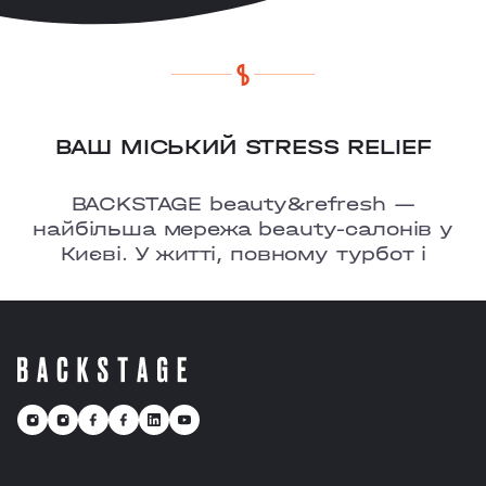
ВАШ МІСЬКИЙ STRESS RELIEF
BACKSTAGE beauty&refresh —
найбільша мережа beauty-салонів у
Києві. У житті, повному турбот і
тривог, ми ㅡ це твоє улюблене місце,
де є можливість перезавантажитися
та відчути рефреш.